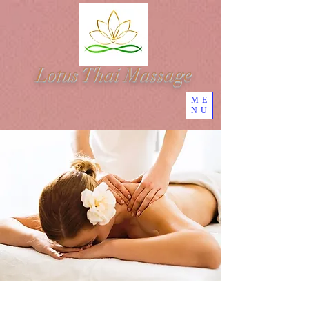
Lotus Thai Massage
ME
NU