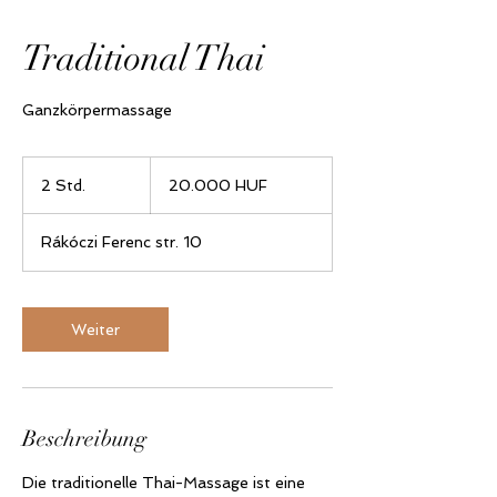
Traditional Thai
Ganzkörpermassage
20.000
Ungarische
2 Std.
2
20.000 HUF
Forint
S
t
Rákóczi Ferenc str. 10
d
.
Weiter
Beschreibung
Die traditionelle Thai-Massage ist eine