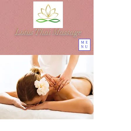
Lotus Thai Massage
ME
NU