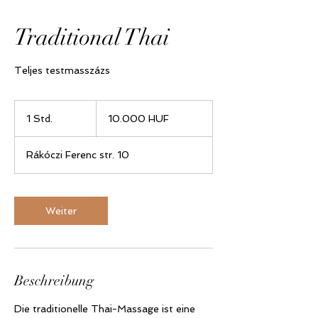
Traditional Thai
Teljes testmasszázs
10.000
Ungarische
1 Std.
1
10.000 HUF
Forint
S
t
Rákóczi Ferenc str. 10
d
Weiter
Beschreibung
Die traditionelle Thai-Massage ist eine