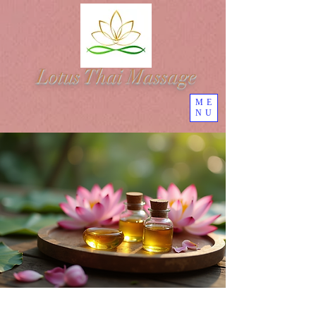
Lotus Thai Massage
ME
NU