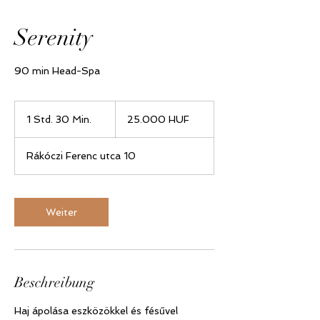
Serenity
90 min Head-Spa
25.000
Ungarische
1 Std. 30 Min.
1
25.000 HUF
Forint
S
t
Rákóczi Ferenc utca 10
d
3
0
M
Weiter
i
n
.
Beschreibung
Haj ápolása eszközökkel és fésűvel