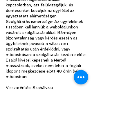
kapcsolatban, azt felülvizsgáljuk, és
döntésünket közöljük az ügyféllel az
egyeztetett elérhetőségen.
Szolgáltatás ismertsége: Az ügyfeleknek
tisztában kell lenniük a weboldalunkon
vásárolt szolgáltatásokkal. Bármilyen
bizonytalanság vagy kérdés esetén az
ügyfeleknek javasolt a választott
szolgáltatás után érdeklődni, vagy
módosításani a szolgáltatás kezdete előtt.
Ezalól kivétel képeznek a Herbál
masszázsok, ezeket nem lehet a foglalt
időpont megkezdése előtt 48 órán belül
módosítani.
Visszatérítési Szabályzat
Panasz érvényessége: Ha a panasz jogos,
a teljes összeget visszatérítjük az
ügyfélnek.
Visszatérítési módok: A visszatérítés
történhet az ügyfél bankszámlájára 14
napon belül vagy készpénzben.