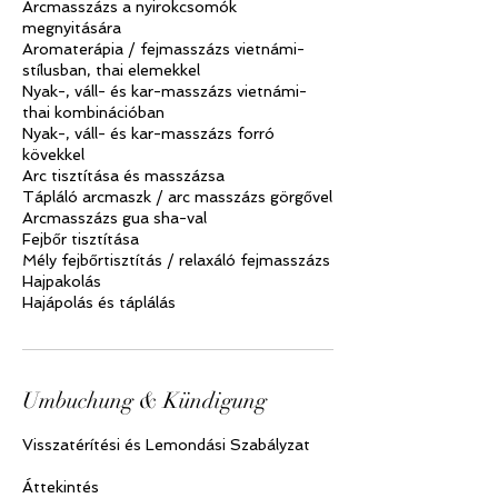
Arcmasszázs a nyirokcsomók
megnyitására
Aromaterápia / fejmasszázs vietnámi-
stílusban, thai elemekkel
Nyak-, váll- és kar-masszázs vietnámi-
thai kombinációban
Nyak-, váll- és kar-masszázs forró
kövekkel
Arc tisztítása és masszázsa
Tápláló arcmaszk / arc masszázs görgővel
Arcmasszázs gua sha-val
Fejbőr tisztítása
Mély fejbőrtisztítás / relaxáló fejmasszázs
Hajpakolás
Umbuchung & Kündigung
Visszatérítési és Lemondási Szabályzat
Áttekintés