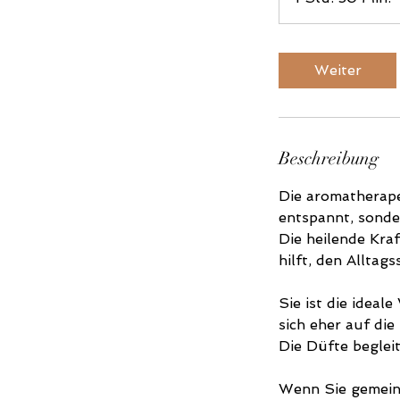
t
d
Weiter
3
i
Beschreibung
n
.
Die aromatherape
entspannt, sonde
Die heilende Kra
hilft, den Alltags
Sie ist die ideal
sich eher auf die
Die Düfte beglei
Wenn Sie gemein