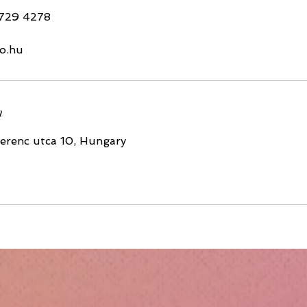
 729 4278
co.hu
n
Ferenc utca 10, Hungary