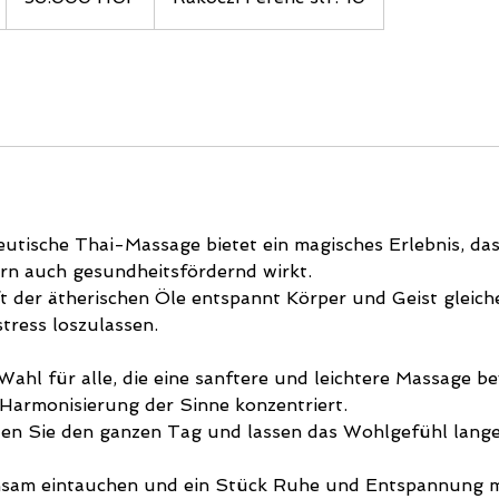
S
0
M
utische Thai-Massage bietet ein magisches Erlebnis, das
rn auch gesundheitsfördernd wirkt.
ft der ätherischen Öle entspannt Körper und Geist gleic
stress loszulassen.
e Wahl für alle, die eine sanftere und leichtere Massage b
 Harmonisierung der Sinne konzentriert.
ten Sie den ganzen Tag und lassen das Wohlgefühl lange
sam eintauchen und ein Stück Ruhe und Entspannung m