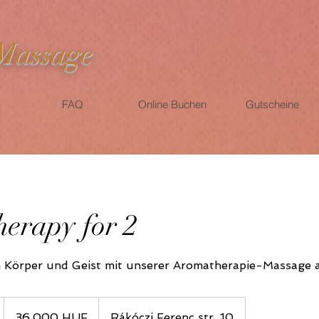
 Massage
FAQ
Online Buchen
Gutscheine
erapy for 2
36.000
Ungarische
36.000 HUF
Rákóczi Ferenc str. 10
Forint